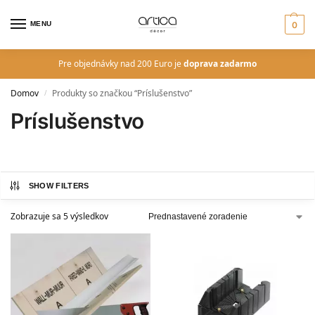
MENU
0
Pre objednávky nad 200 Euro je
doprava zadarmo
Domov
Produkty so značkou “Príslušenstvo”
/
Príslušenstvo
SHOW FILTERS
Zobrazuje sa 5 výsledkov