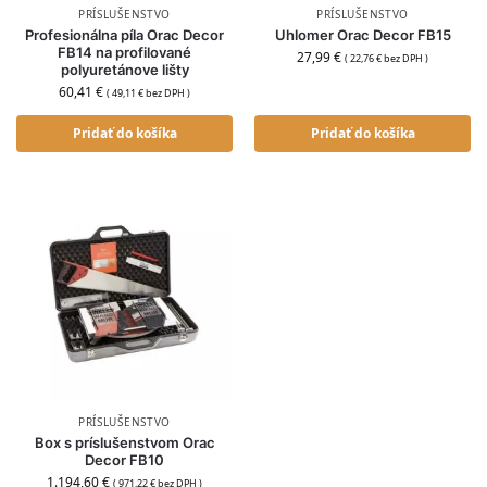
PRÍSLUŠENSTVO
PRÍSLUŠENSTVO
Profesionálna píla Orac Decor
Uhlomer Orac Decor FB15
FB14 na profilované
27,99
€
(
22,76
€
bez DPH )
polyuretánove lišty
60,41
€
(
49,11
€
bez DPH )
Pridať do košíka
Pridať do košíka
PRÍSLUŠENSTVO
Box s príslušenstvom Orac
Decor FB10
1.194,60
€
(
971,22
€
bez DPH )