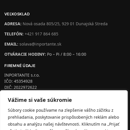
VEĽKOSKLAD
ADRESA:
Nová osada 805/25, 929 01 Dunajská Streda
TELEFÓN:
+421 917 864 685
EMAIL:
solava@inportante.sk
OTVÁRACIE HODINY:
Po – Pi / 8:00 – 16:00
FIREMNÉ ÚDAJE
INPORTANTE s.r.o.
IČO: 45354928
DIČ: 2022972622
IČ DPH: SK2022972622
Vážime si vaše súkromie
podľa §4 Zapísaná na Trnava, odd. Sro, vl.č.24953/T
Dozorný orgán:
Súbory cookie používame na zlepšenie vášho zážitku z
Inšpektorát Slovenskej obchodnej inšpekcie so sídlom v
prehliadania, poskytovanie prispôsobených reklám alebo
Trnave pre Trnavský kraj
Pekárska 23, 917 01 Trnava
obsahu a analýzu našej návštevnosti. Kliknutím na „Prijať