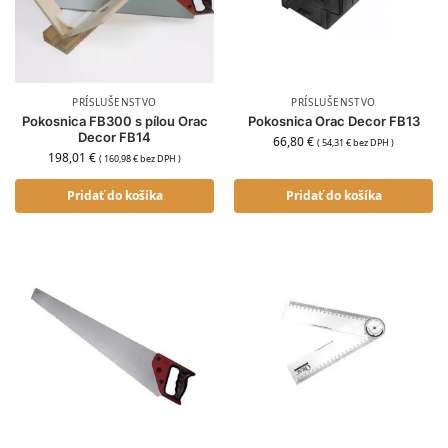
PRÍSLUŠENSTVO
PRÍSLUŠENSTVO
Pokosnica FB300 s pílou Orac
Pokosnica Orac Decor FB13
Decor FB14
66,80
€
(
54,31
€
bez DPH )
198,01
€
(
160,98
€
bez DPH )
Pridať do košíka
Pridať do košíka