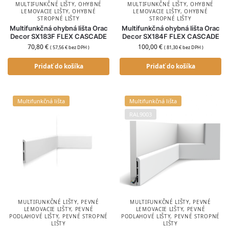
MULTIFUNKČNÉ LIŠTY
,
OHYBNÉ
MULTIFUNKČNÉ LIŠTY
,
OHYBNÉ
LEMOVACIE LIŠTY
,
OHYBNÉ
LEMOVACIE LIŠTY
,
OHYBNÉ
STROPNÉ LIŠTY
STROPNÉ LIŠTY
Multifunkčná ohybná lišta Orac
Multifunkčná ohybná lišta Orac
Decor SX183F FLEX CASCADE
Decor SX184F FLEX CASCADE
70,80
€
100,00
€
(
57,56
€
bez DPH )
(
81,30
€
bez DPH )
Pridať do košíka
Pridať do košíka
Multifunkčná lišta
Multifunkčná lišta
RAL9003
MULTIFUNKČNÉ LIŠTY
,
PEVNÉ
MULTIFUNKČNÉ LIŠTY
,
PEVNÉ
LEMOVACIE LIŠTY
,
PEVNÉ
LEMOVACIE LIŠTY
,
PEVNÉ
PODLAHOVÉ LIŠTY
,
PEVNÉ STROPNÉ
PODLAHOVÉ LIŠTY
,
PEVNÉ STROPNÉ
LIŠTY
LIŠTY