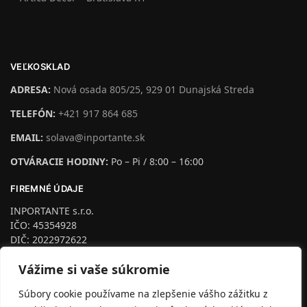
VEĽKOSKLAD
ADRESA:
Nová osada 805/25, 929 01 Dunajská Streda
TELEFÓN:
+421 917 864 685
EMAIL:
solava@inportante.sk
OTVÁRACIE HODINY:
Po – Pi / 8:00 – 16:00
FIREMNÉ ÚDAJE
INPORTANTE s.r.o.
IČO: 45354928
DIČ: 2022972622
IČ DPH: SK2022972622
Vážime si vaše súkromie
podľa §4 Zapísaná na Trnava, odd. Sro, vl.č.24953/T
Dozorný orgán:
Súbory cookie používame na zlepšenie vášho zážitku z
Inšpektorát Slovenskej obchodnej inšpekcie so sídlom v