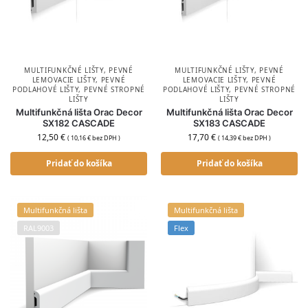
MULTIFUNKČNÉ LIŠTY
,
PEVNÉ
MULTIFUNKČNÉ LIŠTY
,
PEVNÉ
LEMOVACIE LIŠTY
,
PEVNÉ
LEMOVACIE LIŠTY
,
PEVNÉ
PODLAHOVÉ LIŠTY
,
PEVNÉ STROPNÉ
PODLAHOVÉ LIŠTY
,
PEVNÉ STROPNÉ
LIŠTY
LIŠTY
Multifunkčná lišta Orac Decor
Multifunkčná lišta Orac Decor
SX182 CASCADE
SX183 CASCADE
12,50
€
17,70
€
(
10,16
€
bez DPH )
(
14,39
€
bez DPH )
Pridať do košíka
Pridať do košíka
Multifunkčná lišta
Multifunkčná lišta
RAL9003
Flex