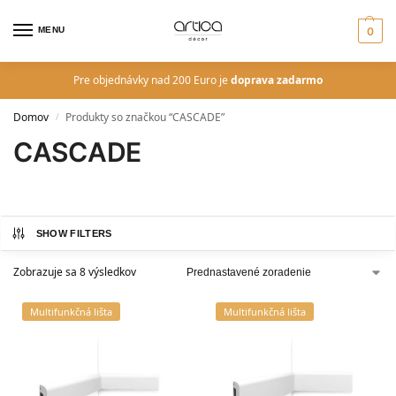
MENU
0
Pre objednávky nad 200 Euro je
doprava zadarmo
Domov
Produkty so značkou “CASCADE”
/
CASCADE
SHOW FILTERS
Zobrazuje sa 8 výsledkov
Multifunkčná lišta
Multifunkčná lišta