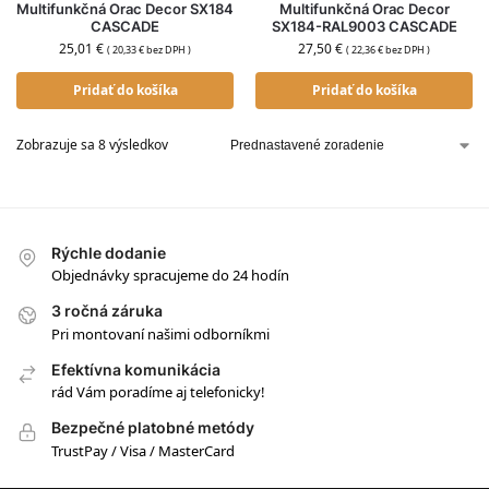
Multifunkčná Orac Decor SX184
Multifunkčná Orac Decor
CASCADE
SX184-RAL9003 CASCADE
25,01
€
27,50
€
(
20,33
€
bez DPH )
(
22,36
€
bez DPH )
Pridať do košíka
Pridať do košíka
Zobrazuje sa 8 výsledkov
Rýchle dodanie
Objednávky spracujeme do 24 hodín
3 ročná záruka
Pri montovaní našimi odborníkmi
Efektívna komunikácia
rád Vám poradíme aj telefonicky!
Bezpečné platobné metódy
TrustPay / Visa / MasterCard