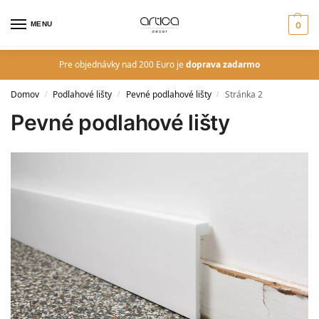
MENU
0
Pre objednávky nad 200 Euro je
doprava zadarmo
Domov
Podlahové lišty
Pevné podlahové lišty
Stránka 2
/
/
/
Pevné podlahové lišty