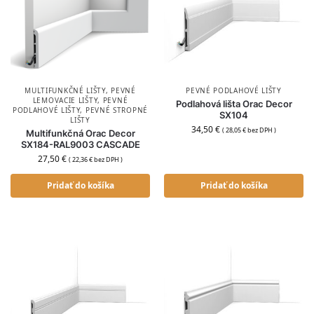
MULTIFUNKČNÉ LIŠTY
,
PEVNÉ
PEVNÉ PODLAHOVÉ LIŠTY
LEMOVACIE LIŠTY
,
PEVNÉ
Podlahová lišta Orac Decor
PODLAHOVÉ LIŠTY
,
PEVNÉ STROPNÉ
SX104
LIŠTY
34,50
€
(
28,05
€
bez DPH )
Multifunkčná Orac Decor
SX184-RAL9003 CASCADE
27,50
€
(
22,36
€
bez DPH )
Pridať do košíka
Pridať do košíka