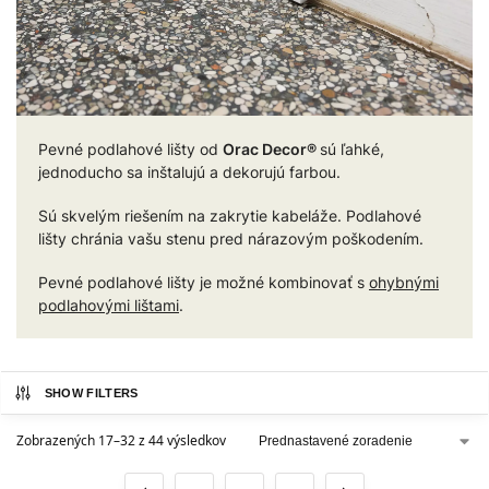
Pevné podlahové lišty od
Orac Decor®
sú ľahké,
jednoducho sa inštalujú a dekorujú farbou.
Sú skvelým riešením na zakrytie kabeláže. Podlahové
lišty chránia vašu stenu pred nárazovým poškodením.
Pevné podlahové lišty je možné kombinovať s
ohybnými
podlahovými lištami
.
SHOW FILTERS
Zobrazených 17–32 z 44 výsledkov