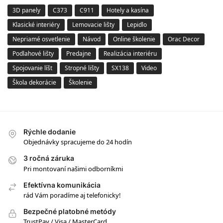
3D panely
C373
C911
Hotely a kasína
Klasické interiéry
Lemovacie lišty
Lepidlo
Nepriamé osvetlenie
Návod
Online školenie
Orac Decor
Podlahové lišty
Predajne
Realizácia interiéru
Spojovanie líšt
Stropné lišty
SX138
Video
Škola dekorácie
Školenie
Rýchle dodanie
Objednávky spracujeme do 24 hodín
3 ročná záruka
Pri montovaní našimi odborníkmi
Efektívna komunikácia
rád Vám poradíme aj telefonicky!
Bezpečné platobné metódy
TrustPay / Visa / MasterCard