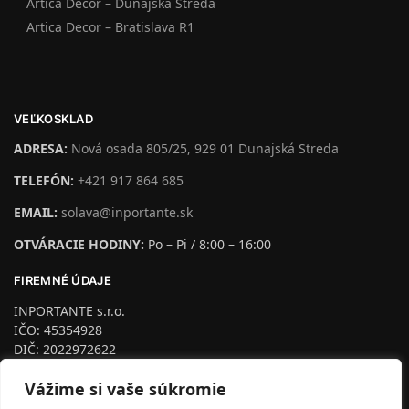
Artica Decor – Dunajská Streda
Artica Decor – Bratislava R1
VEĽKOSKLAD
ADRESA:
Nová osada 805/25, 929 01 Dunajská Streda
TELEFÓN:
+421 917 864 685
EMAIL:
solava@inportante.sk
OTVÁRACIE HODINY:
Po – Pi / 8:00 – 16:00
FIREMNÉ ÚDAJE
INPORTANTE s.r.o.
IČO: 45354928
DIČ: 2022972622
IČ DPH: SK2022972622
Vážime si vaše súkromie
podľa §4 Zapísaná na Trnava, odd. Sro, vl.č.24953/T
Dozorný orgán: