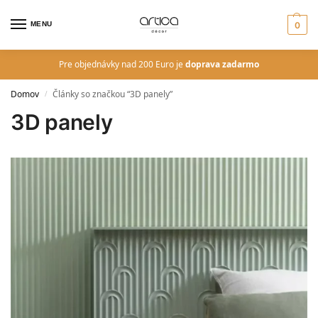
MENU
0
Pre objednávky nad 200 Euro je
doprava zadarmo
Domov
Články so značkou “3D panely”
/
3D panely