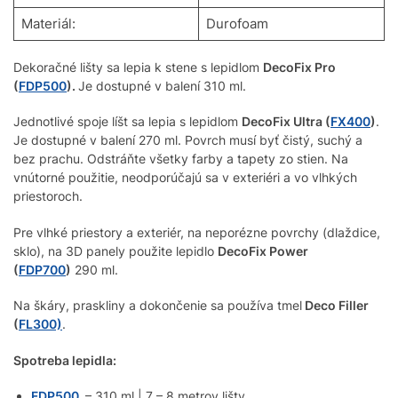
Materiál:
Durofoam
Dekoračné lišty sa lepia k stene s lepidlom
DecoFix Pro
(
FDP500
).
Je dostupné v balení 310 ml.
Jednotlivé spoje líšt sa lepia s lepidlom
DecoFix Ultra (
FX400
)
.
Je dostupné v balení 270 ml. Povrch musí byť čistý, suchý a
bez prachu. Odstráňte všetky farby a tapety zo stien. Na
vnútorné použitie, neodporúčajú sa v exteriéri a vo vlhkých
priestoroch.
Pre vlhké priestory a exteriér, na neporézne povrchy (dlaždice,
sklo), na 3D panely použite lepidlo
DecoFix Power
(
FDP700
)
290 ml.
Na škáry, praskliny a dokončenie sa používa tmel
Deco Filler
(
FL300)
.
Spotreba lepidla:
FDP500
– 310 ml | 7 – 8 metrov lišty