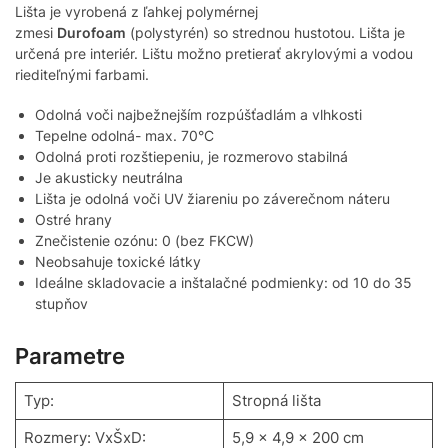
Lišta je vyrobená z ľahkej polymérnej
zmesi
Durofoam
(polystyrén) so strednou hustotou. Lišta je
určená pre interiér. Lištu možno pretierať akrylovými a vodou
riediteľnými farbami.
Odolná voči najbežnejším rozpúšťadlám a vlhkosti
Tepelne odolná- max. 70°C
Odolná proti rozštiepeniu, je rozmerovo stabilná
Je akusticky neutrálna
Lišta je odolná voči UV žiareniu po záverečnom náteru
Ostré hrany
Znečistenie ozónu: 0 (bez FKCW)
Neobsahuje toxické látky
Ideálne skladovacie a inštalačné podmienky: od 10 do 35
stupňov
Parametre
Typ:
Stropná lišta
Rozmery: VxŠxD:
5,9 x 4,9 x 200 cm