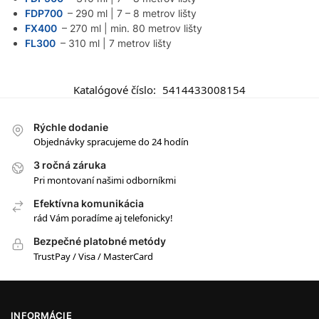
FDP700
– 290 ml | 7 – 8 metrov lišty
FX400
– 270 ml | min. 80 metrov lišty
FL300
– 310 ml | 7 metrov lišty
Katalógové číslo:
5414433008154
Rýchle dodanie
Objednávky spracujeme do 24 hodín
3 ročná záruka
Pri montovaní našimi odborníkmi
Efektívna komunikácia
rád Vám poradíme aj telefonicky!
Bezpečné platobné metódy
TrustPay / Visa / MasterCard
INFORMÁCIE