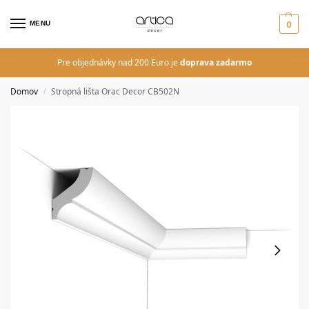
MENU
0
Pre objednávky nad 200 Euro je
doprava zadarmo
Domov
Stropná lišta Orac Decor CB502N
/