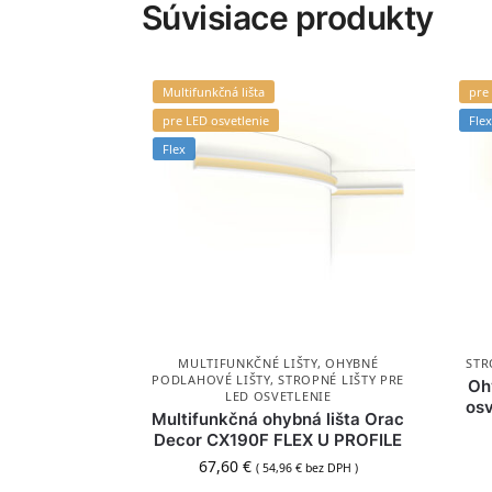
Súvisiace produkty
Multifunkčná lišta
pre
pre LED osvetlenie
Flex
Flex
MULTIFUNKČNÉ LIŠTY
,
OHYBNÉ
STR
PODLAHOVÉ LIŠTY
,
STROPNÉ LIŠTY PRE
Oh
LED OSVETLENIE
os
Multifunkčná ohybná lišta Orac
Decor CX190F FLEX U PROFILE
67,60
€
(
54,96
€
bez DPH )