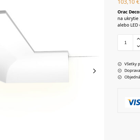
103,10
€
Orac Deco
na ukrytie
alebo LED o
Všetky 
Doprava
Objedná