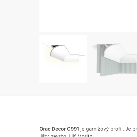
Orac Decor C991
je garnižový profil. Je 
lišty navrhol Ulf Moritz.