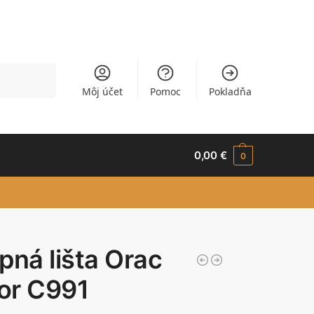
Vyhľadávanie
Môj účet
Pomoc
Pokladňa
0,00
€
0
pná lišta Orac
or C991