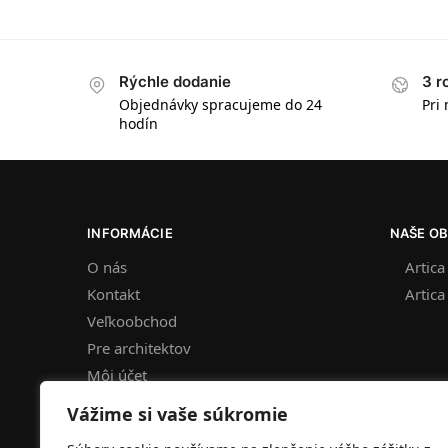
Rýchle dodanie
3 r
Objednávky spracujeme do 24
Pri
hodín
INFORMÁCIE
NAŠE O
O nás
Artica
Kontakt
Artica
Veľkoobchod
Pre architektov
Môj účet
Pomoc
Vážime si vaše súkromie
Všeobecné obchodné podmienky