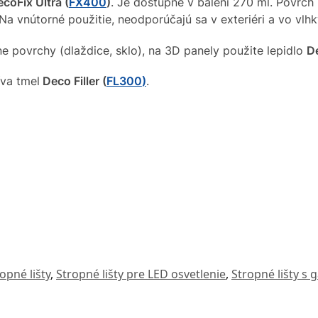
coFix Ultra (
FX400
)
. Je dostupné v balení 270 ml. Povrch 
 Na vnútorné použitie, neodporúčajú sa v exteriéri a vo vlh
ne povrchy (dlaždice, sklo), na 3D panely použite lepidlo
D
íva tmel
Deco Filler (
FL300
)
.
opné lišty
,
Stropné lišty pre LED osvetlenie
,
Stropné lišty s