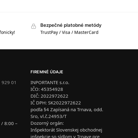
Bezpečné platobné metódy
fonicky!
TrustPay / Visa / MasterCard
FIREMNÉ ÚDAJE
 929 01
INPORTANTE s.r.o.
IČO: 45354928
DIČ: 2022972622
IČ DPH: SK2022972622
podľa §4 Zapísaná na Trnava, odd.
Sro, vl.č.24953/T
Dozorný orgán:
 / 8:00 –
Inšpektorát Slovenskej obchodnej
inšpekcie so sídlom v Trnave pre