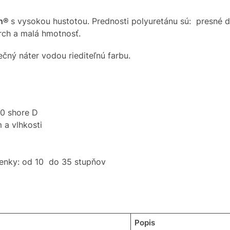
ch®
s vysokou hustotou. Prednosti polyuretánu sú: presné de
rch a malá hmotnosť.
čný náter vodou riediteľnú farbu.
30 shore D
 a vlhkosti
ienky: od 10 do 35 stupňov
Popis