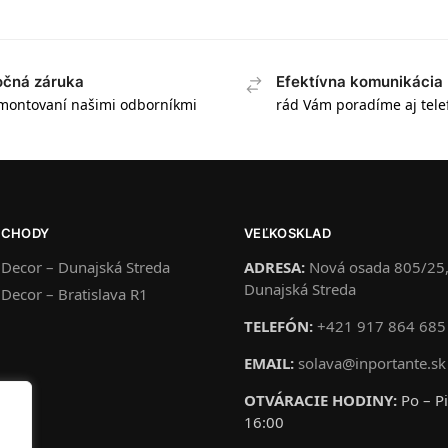
očná záruka
Efektívna komunikácia
 montovaní našimi odborníkmi
rád Vám poradíme aj tele
BCHODY
VEĽKOSKLAD
 Decor – Dunajská Streda
ADRESA:
Nová osada 805/25,
Dunajská Streda
 Decor – Bratislava R1
TELEFÓN:
+421 917 864 685
EMAIL:
solava@inportante.sk
OTVÁRACIE HODINY:
Po – Pi
16:00