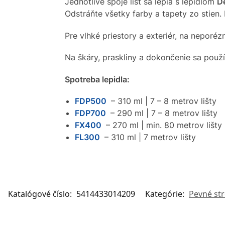
Jednotlivé spoje líšt sa lepia s lepidlom
De
Odstráňte všetky farby a tapety zo stien.
Pre vlhké priestory a exteriér, na neporéz
Na škáry, praskliny a dokončenie sa použ
Spotreba lepidla:
FDP500
– 310 ml | 7 – 8 metrov lišty
FDP700
– 290 ml | 7 – 8 metrov lišty
FX400
– 270 ml | min. 80 metrov lišty
FL300
– 310 ml | 7 metrov lišty
Katalógové číslo:
5414433014209
Kategórie:
Pevné str