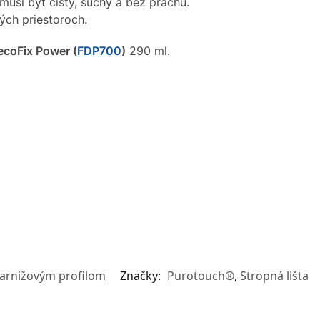
musí byť čistý, suchý a bez prachu.
kých priestoroch.
ecoFix Power (
FDP700
)
290 ml.
 garnižovým profilom
Značky:
Purotouch®
,
Stropná lišta