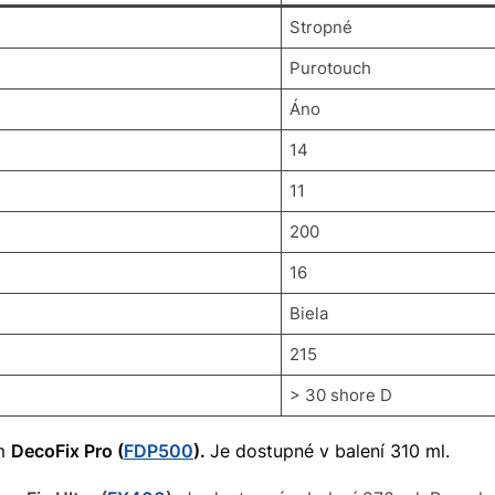
Stropné
Purotouch
Áno
14
11
200
16
Biela
215
> 30 shore D
om
DecoFix Pro (
FDP500
).
Je dostupné v balení 310 ml.