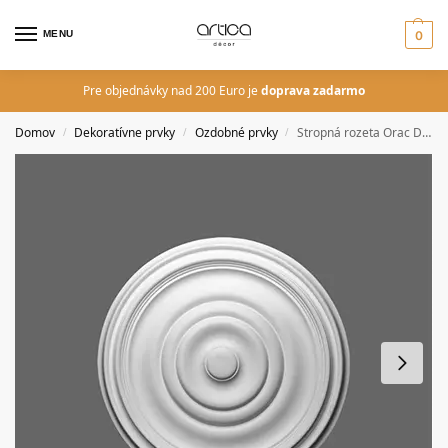
MENU
0
Pre objednávky nad 200 Euro je
doprava zadarmo
Domov
Dekoratívne prvky
Ozdobné prvky
Stropná rozeta Orac Decor R09 priemer 48
/
/
/