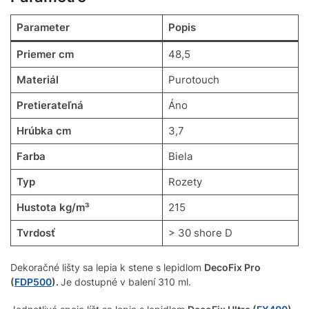
Parameter
Popis
Priemer cm
48,5
Materiál
Purotouch
Pretierateľná
Áno
Hrúbka cm
3,7
Farba
Biela
Typ
Rozety
Hustota kg/m³
215
Tvrdosť
> 30 shore D
Dekoračné lišty sa lepia k stene s lepidlom
DecoFix Pro
(
FDP500
).
Je dostupné v balení 310 ml.