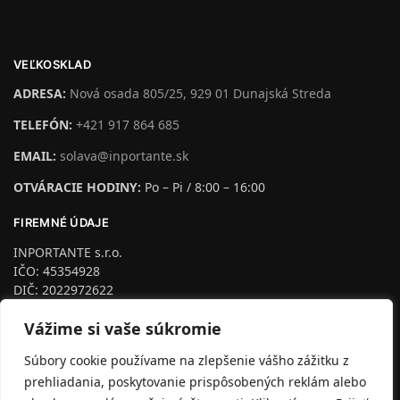
VEĽKOSKLAD
ADRESA:
Nová osada 805/25, 929 01 Dunajská Streda
TELEFÓN:
+421 917 864 685
EMAIL:
solava@inportante.sk
OTVÁRACIE HODINY:
Po – Pi / 8:00 – 16:00
FIREMNÉ ÚDAJE
INPORTANTE s.r.o.
IČO: 45354928
DIČ: 2022972622
IČ DPH: SK2022972622
Vážime si vaše súkromie
podľa §4 Zapísaná na Trnava, odd. Sro, vl.č.24953/T
Dozorný orgán:
Súbory cookie používame na zlepšenie vášho zážitku z
Inšpektorát Slovenskej obchodnej inšpekcie so sídlom v
prehliadania, poskytovanie prispôsobených reklám alebo
Trnave pre Trnavský kraj