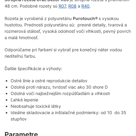
48 cm. Podobné rozety sú
R07
,
R08
a
R40
.
Rozeta je vyrobená z polyuretánu
Purotouch®
s vysokou
hustotou. Prednosti polyuretánu sú: presné detaily, tvarová a
rozmerová stálosť, vysoká odolnosť voči vlhkosti, pevný povrch
a malá hmotnosť.
Odporúčame pri farbení si vybrať pre konečný náter vodou
riediteľnú farbu.
Ďalšie špecifikácie a výhody:
Ostré línie a ostré reprodukcie detailov
Odolná proti nárazu, tvrdosť viac ako 30 shore D
Odolná voči najbežnejším rozpúšťadlám a vlhkosti
Ľahké lepenie
Neobsahuje toxické látky
Ideálne skladovacie a inštalačné podmienky: od 10 do 35
stupňov
Parametre