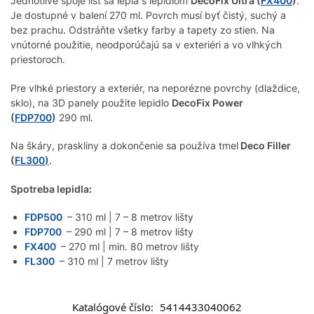
Jednotlivé spoje líšt sa lepia s lepidlom
DecoFix Ultra (
FX400
)
.
Je dostupné v balení 270 ml. Povrch musí byť čistý, suchý a
bez prachu. Odstráňte všetky farby a tapety zo stien. Na
vnútorné použitie, neodporúčajú sa v exteriéri a vo vlhkých
priestoroch.
Pre vlhké priestory a exteriér, na neporézne povrchy (dlaždice,
sklo), na 3D panely použite lepidlo
DecoFix Power
(
FDP700
)
290 ml.
Na škáry, praskliny a dokončenie sa používa tmel
Deco Filler
(
FL300
)
.
Spotreba lepidla:
FDP500
– 310 ml | 7 – 8 metrov lišty
FDP700
– 290 ml | 7 – 8 metrov lišty
FX400
– 270 ml | min. 80 metrov lišty
FL300
– 310 ml | 7 metrov lišty
Katalógové číslo:
5414433040062