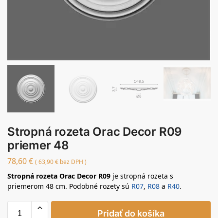
Stropná rozeta Orac Decor R09
priemer 48
78,60
€
(
63,90
€
bez DPH )
Stropná rozeta Orac Decor R09
je stropná rozeta s
priemerom 48 cm. Podobné rozety sú
R07
,
R08
a
R40
.
Pridať do košíka