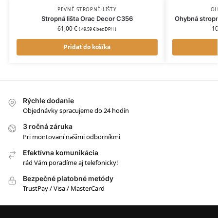
PEVNÉ STROPNÉ LIŠTY
OH
Stropná lišta Orac Decor C356
Ohybná stropn
61,00
€
1
(
49,59
€
bez DPH )
Pridať do košíka
Rýchle dodanie
Objednávky spracujeme do 24 hodín
3 ročná záruka
Pri montovaní našimi odborníkmi
Efektívna komunikácia
rád Vám poradíme aj telefonicky!
Bezpečné platobné metódy
TrustPay / Visa / MasterCard