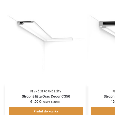
PEVNÉ STROPNÉ LIŠTY
P
Stropná lišta Orac Decor C356
Stropn
61,00
€
12
(
49,59
€
bez DPH )
Pridať do košíka