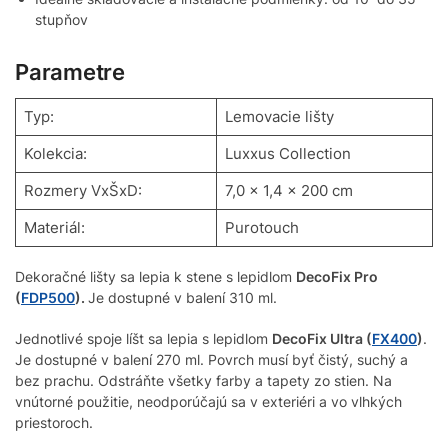
stupňov
Parametre
Typ:
Lemovacie lišty
Kolekcia:
Luxxus Collection
Rozmery VxŠxD:
7,0 x 1,4 x 200 cm
Materiál:
Purotouch
Dekoračné lišty sa lepia k stene s lepidlom
DecoFix Pro
(
FDP500
).
Je dostupné v balení 310 ml.
Jednotlivé spoje líšt sa lepia s lepidlom
DecoFix Ultra (
FX400
)
.
Je dostupné v balení 270 ml. Povrch musí byť čistý, suchý a
bez prachu. Odstráňte všetky farby a tapety zo stien. Na
vnútorné použitie, neodporúčajú sa v exteriéri a vo vlhkých
priestoroch.