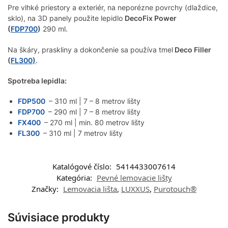
Pre vlhké priestory a exteriér, na neporézne povrchy (dlaždice,
sklo), na 3D panely použite lepidlo
DecoFix Power
(
FDP700
)
290 ml.
Na škáry, praskliny a dokončenie sa používa tmel
Deco Filler
(
FL300
)
.
Spotreba lepidla:
FDP500
– 310 ml | 7 – 8 metrov lišty
FDP700
– 290 ml | 7 – 8 metrov lišty
FX400
– 270 ml | min. 80 metrov lišty
FL300
– 310 ml | 7 metrov lišty
Katalógové číslo:
5414433007614
Kategória:
Pevné lemovacie lišty
Značky:
Lemovacia lišta
,
LUXXUS
,
Purotouch®
Súvisiace produkty