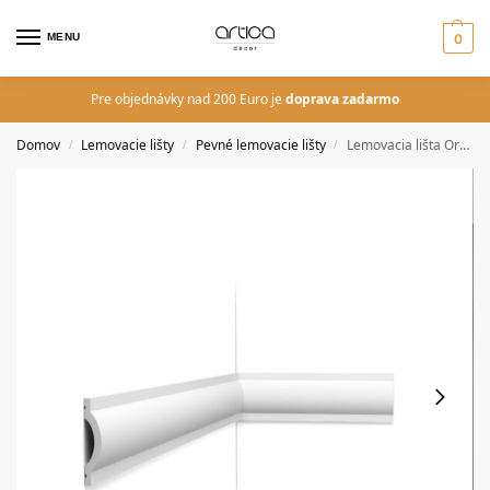
MENU
0
Pre objednávky nad 200 Euro je
doprava zadarmo
Domov
Lemovacie lišty
Pevné lemovacie lišty
Lemovacia lišta Orac Decor P9901 LUXXUS
/
/
/