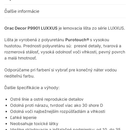
Ďalšie informácie
Orac Decor P9901 LUXXUS
je lemovacia lišta zo série LUXXUS.
Lišta je vyrobená z polyuretánu
Purotouch®
s vysokou
hustotou. Prednosti polyuretánu sú: presné detaily, tvarová a
rozmerová stálosť, vysoká odolnosť voči vlhkosti, pevný povrch
a malá hmotnosť.
Odporúčame pri farbení si vybrať pre konečný náter vodou
riediteľnú farbu.
Ďalšie špecifikácie a výhody:
Ostré línie a ostré reprodukcie detailov
Odolná proti nárazu, tvrdosť viac ako 30 shore D
Odolná voči najbežnejším rozpúšťadlám a vlhkosti
Ľahké lepenie
Neobsahuje toxické látky
Ideálne skladovacie a inštalačné podmienky: od 10 do 35