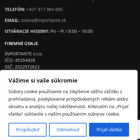
TELEFÓN:
+421 917 864 685
EMAIL:
solava@inportante.sk
OTVÁRACIE HODINY:
Po – Pi / 8:00 – 16:00
FIREMNÉ ÚDAJE
INPORTANTE s.r.o.
IČO: 45354928
DIČ: 2022972622
IČ DPH: SK2022972622
Vážime si vaše súkromie
podľa §4 Zapísaná na Trnava, odd. Sro, vl.č.24953/T
Dozorný orgán:
Súbory cookie používame na zlepšenie vášho zážitku z
Inšpektorát Slovenskej obchodnej inšpekcie so sídlom v
prehliadania, poskytovanie prispôsobených reklám alebo
Trnave pre Trnavský kraj
Pekárska 23, 917 01 Trnava
obsahu a analýzu našej návštevnosti. Kliknutím na „Prijať
všetko“ súhlasíte s naším používaním súborov cookie.
Prispôsobiť
Odmietnuť
Prijať všetko
© INPORTANTE 2020-2026