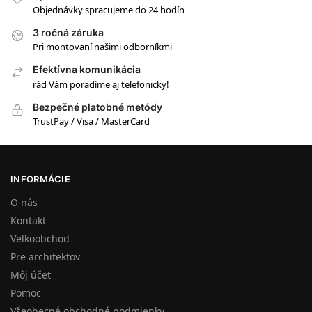
Objednávky spracujeme do 24 hodín
3 ročná záruka
Pri montovaní našimi odborníkmi
Efektívna komunikácia
rád Vám poradíme aj telefonicky!
Bezpečné platobné metódy
TrustPay / Visa / MasterCard
INFORMÁCIE
O nás
Kontakt
Veľkoobchod
Pre architektov
Môj účet
Pomoc
Všeobecné obchodné podmienky