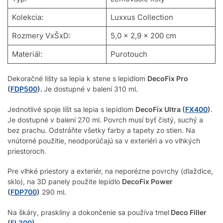
Kolekcia:
Luxxus Collection
Rozmery VxŠxD:
5,0 x 2,9 x 200 cm
Materiál:
Purotouch
Dekoračné lišty sa lepia k stene s lepidlom
DecoFix Pro
(
FDP500
).
Je dostupné v balení 310 ml.
Jednotlivé spoje líšt sa lepia s lepidlom
DecoFix Ultra (
FX400
)
.
Je dostupné v balení 270 ml. Povrch musí byť čistý, suchý a
bez prachu. Odstráňte všetky farby a tapety zo stien. Na
vnútorné použitie, neodporúčajú sa v exteriéri a vo vlhkých
priestoroch.
Pre vlhké priestory a exteriér, na neporézne povrchy (dlaždice,
sklo), na 3D panely použite lepidlo
DecoFix Power
(
FDP700
)
290 ml.
Na škáry, praskliny a dokončenie sa používa tmel
Deco Filler
(
FL300
)
.