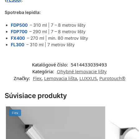
Spotreba lepidla:
FDP500
– 310 ml | 7 – 8 metrov lišty
FDP700
– 290 ml | 7 – 8 metrov lišty
FX400
– 270 ml | min. 80 metrov lišty
FL300
– 310 ml | 7 metrov lišty
Katalógové číslo:
5414433039493
Kategória:
Ohybné lemovacie lišty
Značky:
Flex
,
Lemovacia lišta
,
LUXXUS
,
Purotouch®
Súvisiace produkty
Flex