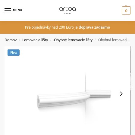
MENU
0
Pre objednávky nad 200 Euro je
doprava zadarmo
Domov
Lemovacie lišty
Ohybné lemovacie lišty
Ohybná lemovacia lišta Orac Decor P4020F FLEX LUXXUS
/
/
/
Flex