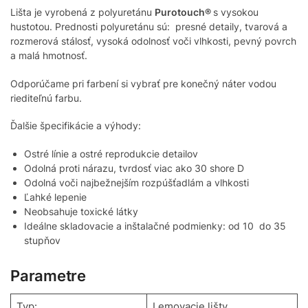
Lišta je vyrobená z polyuretánu
Purotouch®
s vysokou
hustotou. Prednosti polyuretánu sú: presné detaily, tvarová a
rozmerová stálosť, vysoká odolnosť voči vlhkosti, pevný povrch
a malá hmotnosť.
Odporúčame pri farbení si vybrať pre konečný náter vodou
riediteľnú farbu.
Ďalšie špecifikácie a výhody:
Ostré línie a ostré reprodukcie detailov
Odolná proti nárazu, tvrdosť viac ako 30 shore D
Odolná voči najbežnejším rozpúšťadlám a vlhkosti
Ľahké lepenie
Neobsahuje toxické látky
Ideálne skladovacie a inštalačné podmienky: od 10 do 35
stupňov
Parametre
Typ:
Lemovacie lišty