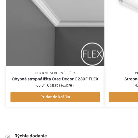
OHYBNÉ STROPNÉ LIŠTY
P
Ohybná stropná lišta Orac Decor C230F FLEX
Stropn
65,81
€
4
(
53,50
€
bez DPH )
Pridať do košíka
Rýchle dodanie