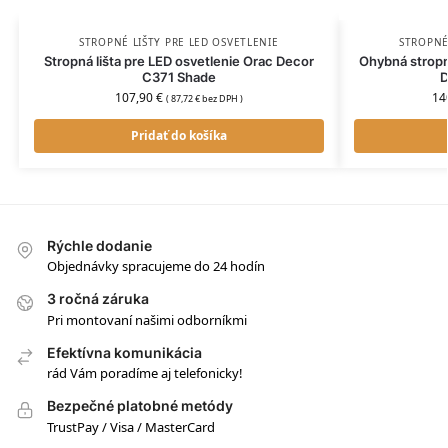
STROPNÉ LIŠTY PRE LED OSVETLENIE
STROPNÉ
Stropná lišta pre LED osvetlenie Orac Decor
Ohybná stropn
C371 Shade
D
107,90
€
14
(
87,72
€
bez DPH )
Pridať do košíka
Rýchle dodanie
Objednávky spracujeme do 24 hodín
3 ročná záruka
Pri montovaní našimi odborníkmi
Efektívna komunikácia
rád Vám poradíme aj telefonicky!
Bezpečné platobné metódy
TrustPay / Visa / MasterCard