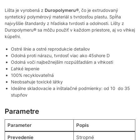
Lišta je vyrobená z
Duropolymeru®
, čo je extrudovaný
syntetický polymérový materiál s tvrdosťou plastu. Spĺňa
najvyššie štandardy z hľadiska tvrdosti a odolnosti. Lišty z
Duropolymeru® sa môžu použiť v každom priestore, aj vo vlhkej
kúpeľni.
Ostré línie a ostré reprodukcie detailov
Odolná proti nárazu, tvrdosť viac ako 45shore D
Odolná voči najbežnejším rozpúšťadlám a vlhkosti
Ľahké lepenie
100% recyklovateľná
Neobsahuje toxické látky
Ideálne skladovacie a inštalačné podmienky: od 10 do 35
stupňov
Parametre
Parameter
Popis
Prevedenie
Stropné