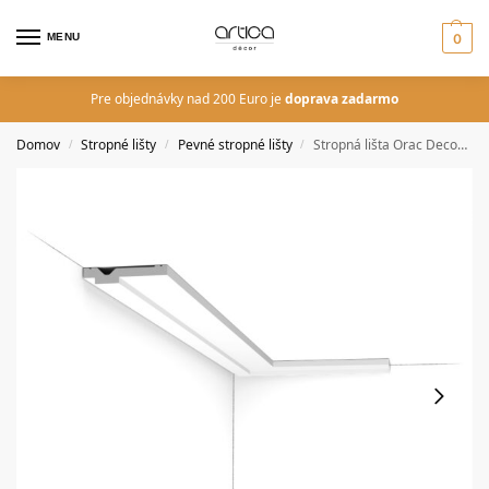
MENU
0
Pre objednávky nad 200 Euro je
doprava zadarmo
Domov
Stropné lišty
Pevné stropné lišty
Stropná lišta Orac Decor CX161
/
/
/