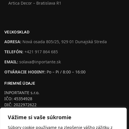
Artica Decor – Bratislava R1
VEĽKOSKLAD
ADRESA:
Nová osada 805/25, 929 01 Dunajská Streda
TELEFÓN:
+421 917 864 685
EMAIL:
solava@inportante.sk
OTVÁRACIE HODINY:
Po – Pi / 8:00 – 16:00
FIREMNÉ ÚDAJE
INPORTANTE s.r.o.
IČO: 45354928
DIČ: 2022972622
IČ DPH: SK2022972622
Vážime si vaše súkromie
podľa §4 Zapísaná na Trnava, odd. Sro, vl.č.24953/T
Dozorný orgán:
Súbory cookie používame na zlepšenie vášho zážitku z
Inšpektorát Slovenskej obchodnej inšpekcie so sídlom v