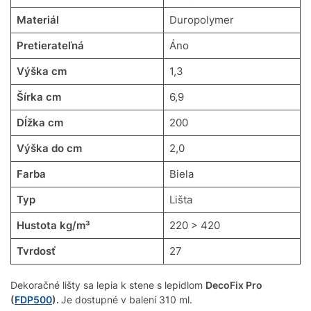
Materiál
Duropolymer
Pretierateľná
Áno
Výška cm
1,3
Šírka cm
6,9
Dĺžka cm
200
Výška do cm
2,0
Farba
Biela
Typ
Lišta
Hustota kg/m³
220 > 420
Tvrdosť
27
Dekoračné lišty sa lepia k stene s lepidlom
DecoFix Pro
(
FDP500
).
Je dostupné v balení 310 ml.