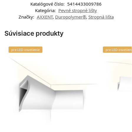
Katalógové číslo:
5414433009786
Kategória:
Pevné stropné lišty
Značky:
AXXENT
,
Duropolymer®
,
Stropná lišta
Súvisiace produkty
pre LED osvetlenie
pre LED osvetlen