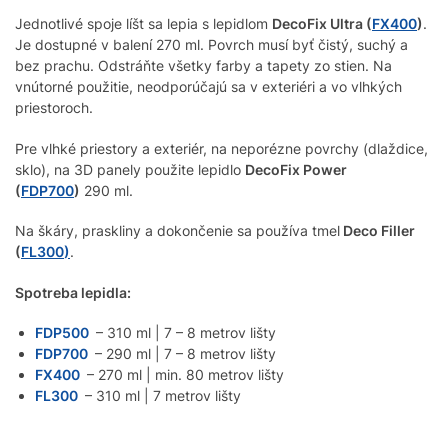
Jednotlivé spoje líšt sa lepia s lepidlom
DecoFix Ultra (
FX400
)
.
Je dostupné v balení 270 ml. Povrch musí byť čistý, suchý a
bez prachu. Odstráňte všetky farby a tapety zo stien. Na
vnútorné použitie, neodporúčajú sa v exteriéri a vo vlhkých
priestoroch.
Pre vlhké priestory a exteriér, na neporézne povrchy (dlaždice,
sklo), na 3D panely použite lepidlo
DecoFix Power
(
FDP700
)
290 ml.
Na škáry, praskliny a dokončenie sa používa tmel
Deco Filler
(
FL300
)
.
Spotreba lepidla:
FDP500
– 310 ml | 7 – 8 metrov lišty
FDP700
– 290 ml | 7 – 8 metrov lišty
FX400
– 270 ml | min. 80 metrov lišty
FL300
– 310 ml | 7 metrov lišty