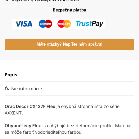
Bezpečná platba
Máte otázky? Napíšte nám správu!
Popis
Ďalšie informácie
Orac Decor CX127F Flex
je ohybná stropná lišta zo série
AXXENT.
Ohybné lišty Flex
sa ohýbajú bez deformácie profilu. Materiál
sa môže farbiť vodoriediteľnou farbou.