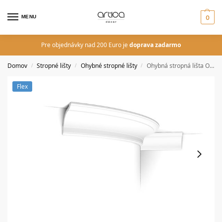
MENU
0
Pre objednávky nad 200 Euro je
doprava zadarmo
Domov
Stropné lišty
Ohybné stropné lišty
Ohybná stropná lišta Orac Decor CX127F FLEX
/
/
/
Flex