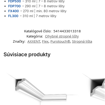
FDP500
– 310 ml | 7 – 8 metrov lišty
FDP700
– 290 ml | 7 – 8 metrov lišty
FX400
– 270 ml | min. 80 metrov lišty
FL300
– 310 ml | 7 metrov lišty
Katalógové číslo:
5414433013318
Kategória:
Ohybné stropné lišty
Značky:
AXXENT
,
Flex
,
Purotouch®
,
Stropná lišta
Súvisiace produkty