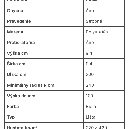
Ohybná
Áno
Prevedenie
Stropné
Materiál
Polyuretán
Pretierateľná
Áno
Výška cm
9,4
Šírka cm
9,4
Dĺžka cm
200
Minimálny rádius R cm
240
Výška do mm
100
Farba
Biela
Typ
Lišta
Hustota kg/m³
220 > 420