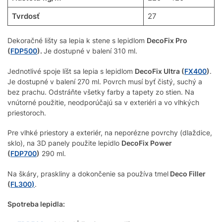
Tvrdosť
27
Dekoračné lišty sa lepia k stene s lepidlom
DecoFix Pro
(
FDP500
).
Je dostupné v balení 310 ml.
Jednotlivé spoje líšt sa lepia s lepidlom
DecoFix Ultra (
FX400
)
.
Je dostupné v balení 270 ml. Povrch musí byť čistý, suchý a
bez prachu. Odstráňte všetky farby a tapety zo stien. Na
vnútorné použitie, neodporúčajú sa v exteriéri a vo vlhkých
priestoroch.
Pre vlhké priestory a exteriér, na neporézne povrchy (dlaždice,
sklo), na 3D panely použite lepidlo
DecoFix Power
(
FDP700
)
290 ml.
Na škáry, praskliny a dokončenie sa používa tmel
Deco Filler
(
FL300
)
.
Spotreba lepidla: