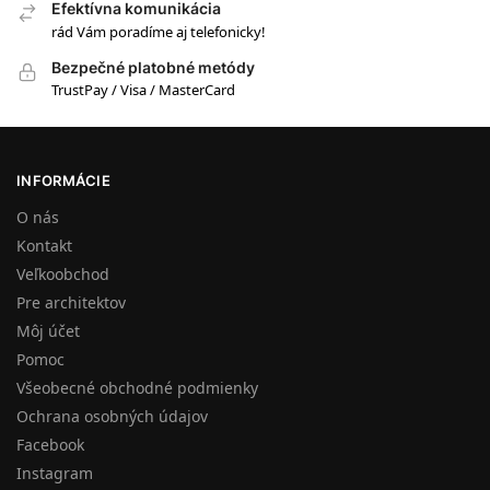
Efektívna komunikácia
rád Vám poradíme aj telefonicky!
Bezpečné platobné metódy
TrustPay / Visa / MasterCard
INFORMÁCIE
O nás
Kontakt
Veľkoobchod
Pre architektov
Môj účet
Pomoc
Všeobecné obchodné podmienky
Ochrana osobných údajov
Facebook
Instagram