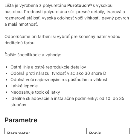
Lišta je vyrobená z polyuretánu
Purotouch®
s vysokou
hustotou. Prednosti polyuretánu sú: presné detaily, tvarová a
rozmerová stálosť, vysoká odolnosť voči vlhkosti, pevný povrch
a malá hmotnosť.
Odporúčame pri farbení si vybrať pre konečný náter vodou
riediteľnú farbu.
Ďalšie špecifikácie a výhody:
Ostré línie a ostré reprodukcie detailov
Odolná proti nárazu, tvrdosť viac ako 30 shore D
Odolná voči najbežnejším rozpúšťadlám a vlhkosti
Ľahké lepenie
Neobsahuje toxické látky
Ideálne skladovacie a inštalačné podmienky: od 10 do 35
stupňov
Parametre
Parameter
Popis