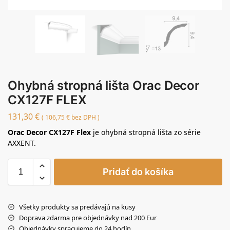
Ohybná stropná lišta Orac Decor
CX127F FLEX
131,30
€
(
106,75
€
bez DPH )
Orac Decor CX127F Flex
je ohybná stropná lišta zo série
AXXENT.
Pridať do košíka
Všetky produkty sa predávajú na kusy
Doprava zdarma pre objednávky nad 200 Eur
Objednávky spracujeme do 24 hodín