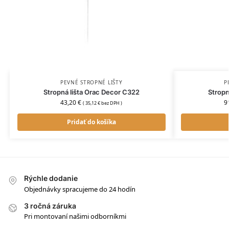
PEVNÉ STROPNÉ LIŠTY
P
Stropná lišta Orac Decor C322
Stropn
43,20
€
9
(
35,12
€
bez DPH )
Pridať do košíka
Rýchle dodanie
Objednávky spracujeme do 24 hodín
3 ročná záruka
Pri montovaní našimi odborníkmi